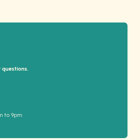
 questions.
am to 9pm