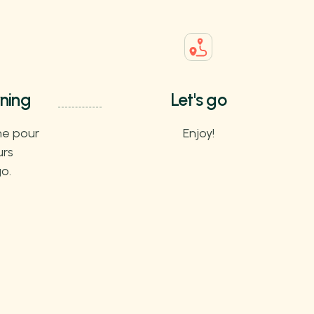
rning
Let's go
e pour
Enjoy!
urs
o.